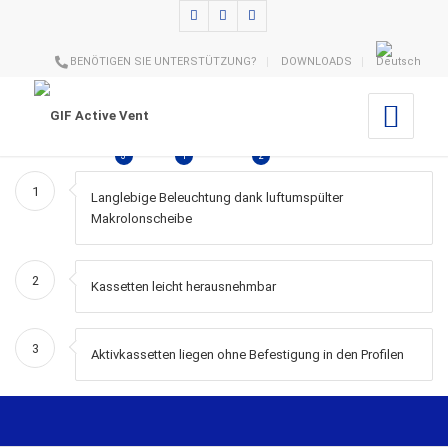
BENÖTIGEN SIE UNTERSTÜTZUNG?
DOWNLOADS
3
1
2
1
Langlebige Beleuchtung dank luftumspülter
Makrolonscheibe
2
Kassetten leicht herausnehmbar
3
Aktivkassetten liegen ohne Befestigung in den Profilen