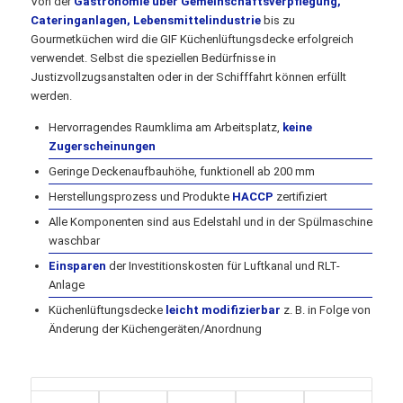
Von der
Gastronomie über Gemeinschaftsverpflegung,
Cateringanlagen, Lebensmittelindustrie
bis zu
Gourmetküchen wird die GIF Küchenlüftungsdecke erfolgreich
verwendet. Selbst die speziellen Bedürfnisse in
Justizvollzugsanstalten oder in der Schifffahrt können erfüllt
werden.
Hervorragendes Raumklima am Arbeitsplatz,
keine
Zugerscheinungen
Geringe Deckenaufbauhöhe, funktionell ab 200 mm
Herstellungsprozess und Produkte
HACCP
zertifiziert
Alle Komponenten sind aus Edelstahl und in der Spülmaschine
waschbar
Einsparen
der Investitionskosten für Luftkanal und RLT-
Anlage
Küchenlüftungsdecke
leicht modifizierbar
z. B. in Folge von
Änderung der Küchengeräten/Anordnung
INTELLIGENT GELÖST –
EINFACH ZU HANDHABEN